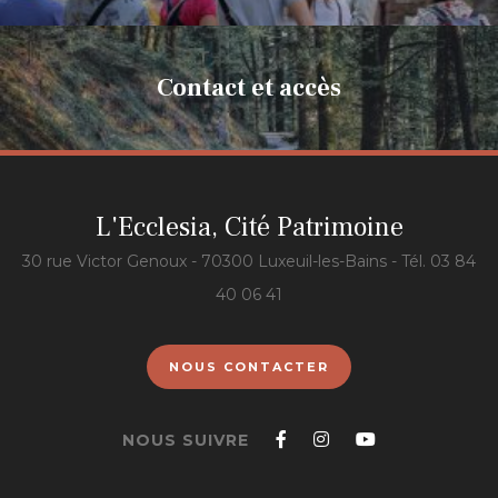
Contact et accès
L'Ecclesia, Cité Patrimoine
30 rue Victor Genoux - 70300 Luxeuil-les-Bains - Tél. 03 84
40 06 41
NOUS CONTACTER
Suivez-
Suivez-
Suivez-
NOUS SUIVRE
nous
nous
nous