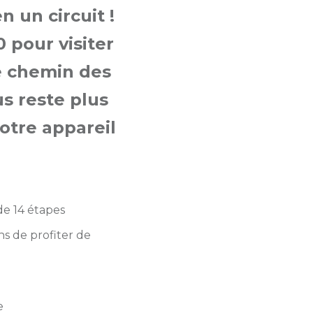
 un circuit !
 pour visiter
le chemin des
s reste plus
otre appareil
 de 14 étapes
ns de profiter de
e