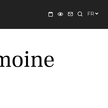
FR
Contact
Je
Agenda
Préparer
et
recherche
votre
accès
visite
imoine