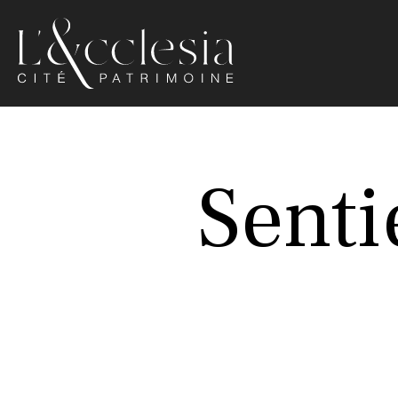
Ecclesia
Luxeuil-
les-
Senti
Bains