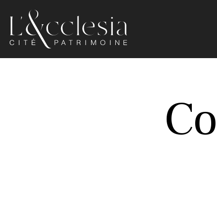
Ecclesia
Luxeuil-
les-
Co
Bains