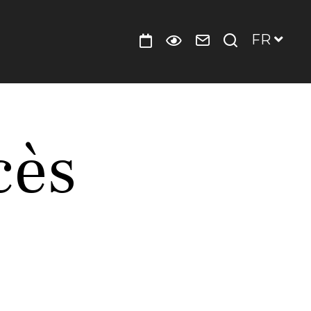
FR
Contact
Je
Agenda
Préparer
et
recherche
votre
accès
visite
cès