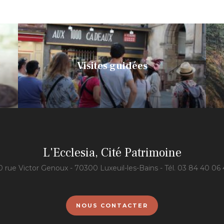
Visites guidées
L'Ecclesia, Cité Patrimoine
0 rue Victor Genoux - 70300 Luxeuil-les-Bains - Tél. 03 84 40 06 
NOUS CONTACTER