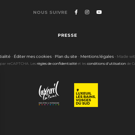
Suivez-
Suivez-
Suivez-
NOUS SUIVRE
nous
nous
nous
sur
sur
sur
PRESSE
Facebook
Instagram
Youtube
ialité
-
Éditer mes cookies
-
Plan du site
-
Mentions légales
-
Made wi
gé par reCAPTCHA. Les
règles de confidentialité
et les
conditions d'utilisation
de Go