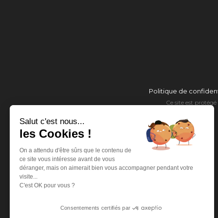
Politique de confident
Ce site est proté
Salut c'est nous...
les Cookies !
On a attendu d'être sûrs que le contenu de
ce site vous intéresse avant de vous
déranger, mais on aimerait bien vous accompagner pendant votre
visite...
C'est OK pour vous ?
Consentements certifiés par