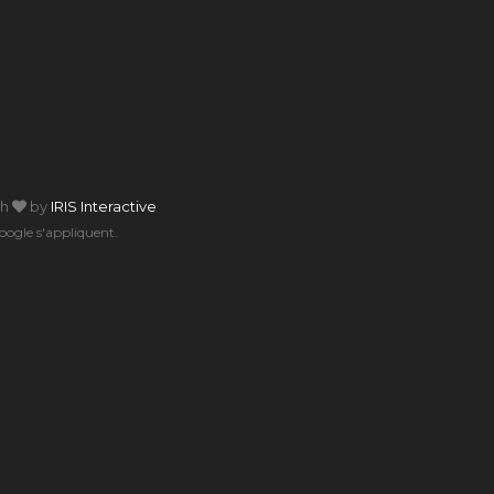
th
by
IRIS Interactive
ogle s'appliquent.