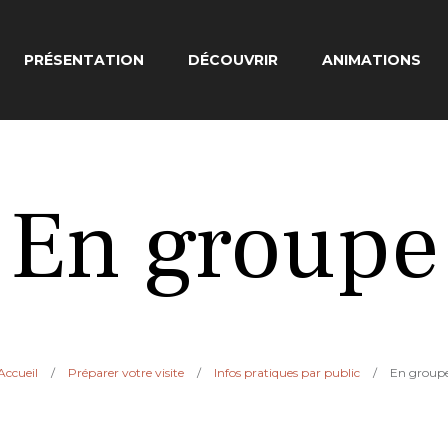
PRÉSENTATION
DÉCOUVRIR
ANIMATIONS
En groupe
Accueil
/
Préparer votre visite
/
Infos pratiques par public
/
En group