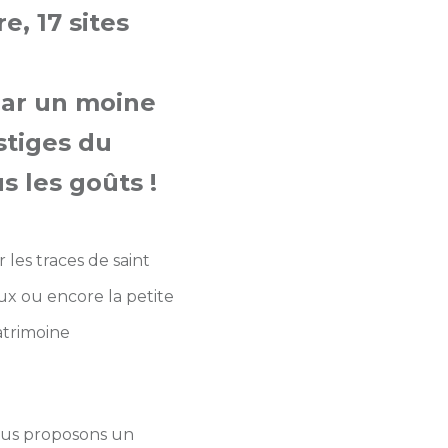
e, 17 sites
par un moine
stiges du
s les goûts !
les traces de saint
ux ou encore la petite
atrimoine
ous proposons un