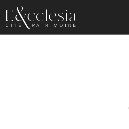
Ecclesia
Luxeuil-
les-
Bains