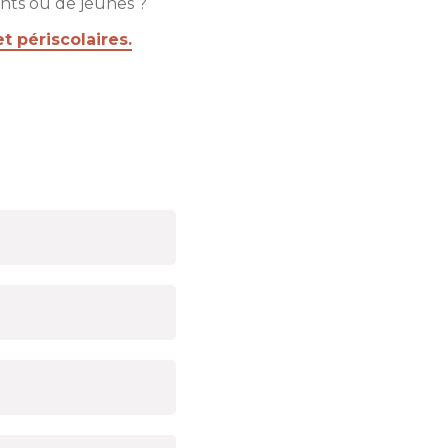
nts ou de jeunes ?
t périscolaires.